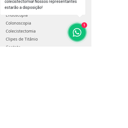
colecistectomia! Nossos representantes
Cursos e Materiais
estarão a disposição!
Endoscopia
Colonoscopia
1
Colecistectomia
Clipes de Titânio
Contato
Suporte
Rua Marajó, Quadra 01, Chácara 10,
Bairro Ypiranga, Cond. Varandas I Plaza.1
103-B - Valparaiso de Goiás-GO - CEP
72879-274
Contato