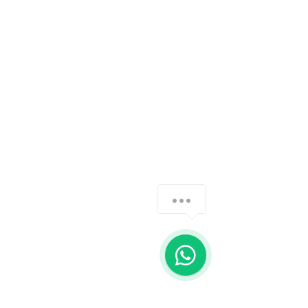
Olá! Posso te ajudar? Clique em Start Chat
para receber informações sobre cursos de
endoscopia, colonoscopia e
colecistectomia! Nossos representantes
estarão a disposição!
1